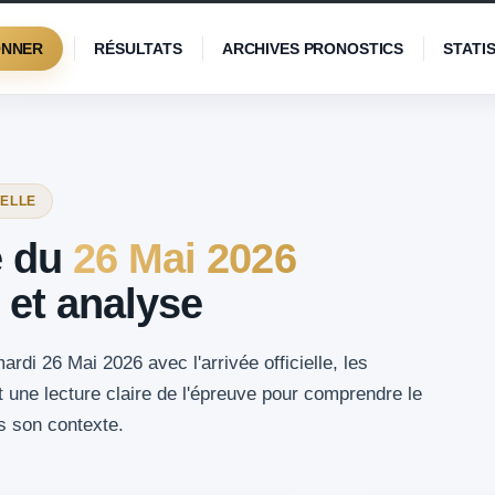
ONNER
RÉSULTATS
ARCHIVES PRONOSTICS
STATI
IELLE
é du
26 Mai 2026
 et analyse
rdi 26 Mai 2026 avec l'arrivée officielle, les
t une lecture claire de l'épreuve pour comprendre le
s son contexte.