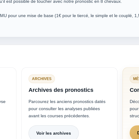
u'il est possible de toucher avec notre pronostic en 8 chevaux.
PMU pour une mise de base (1€ pour le tiercé, le simple et le couplé, 1,
ARCHIVES
MÉ
Archives des pronostics
Com
yse
Parcourez les anciens pronostics datés
Déco
pour consulter les analyses publiées
pour 
avant les courses précédentes.
struc
Voir les archives