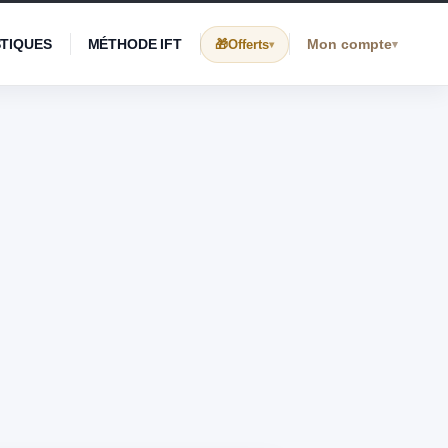
STIQUES
MÉTHODE IFT
Mon compte
Offerts
▾
▾