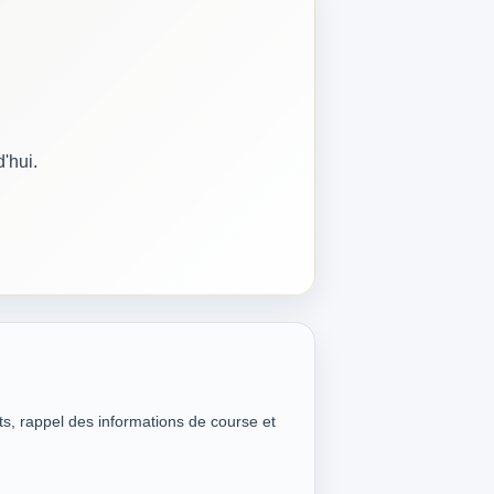
'hui.
ts, rappel des informations de course et