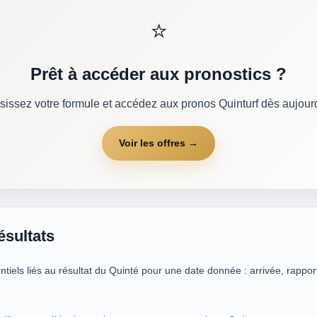
⭐
Prêt à accéder aux pronostics ?
sissez votre formule et accédez aux pronos Quinturf dès aujourd
Voir les offres →
ésultats
iels liés au résultat du Quinté pour une date donnée : arrivée, rappor