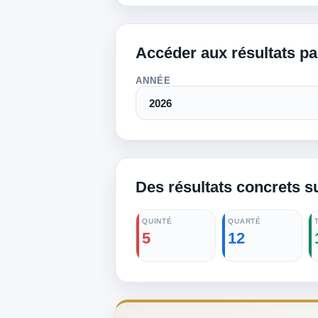
Accéder aux résultats p
ANNÉE
Des résultats concrets s
QUINTÉ
QUARTÉ
5
12