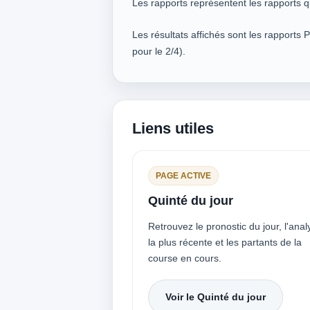
Les rapports représentent les rapports q
Les résultats affichés sont les rapports 
pour le 2/4).
Liens utiles
PAGE ACTIVE
Quinté du jour
Retrouvez le pronostic du jour, l'anal
la plus récente et les partants de la
course en cours.
Voir le Quinté du jour