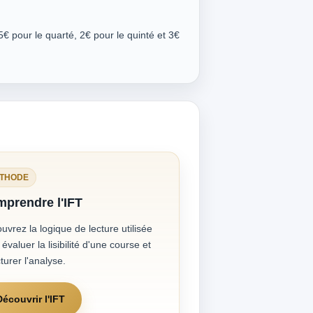
5€ pour le quarté, 2€ pour le quinté et 3€
THODE
prendre l'IFT
uvrez la logique de lecture utilisée
évaluer la lisibilité d'une course et
turer l'analyse.
Découvrir l'IFT