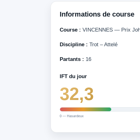
Informations de course
Course :
VINCENNES — Prix Jo
Discipline :
Trot – Attelé
Partants :
16
IFT du jour
32,3
0 — Hasardeux