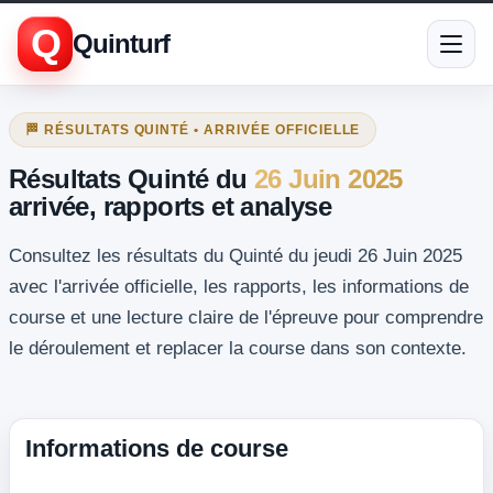
Q
Quinturf
🏁 RÉSULTATS QUINTÉ • ARRIVÉE OFFICIELLE
Résultats Quinté du
26 Juin 2025
arrivée, rapports et analyse
Consultez les résultats du Quinté du jeudi 26 Juin 2025
avec l'arrivée officielle, les rapports, les informations de
course et une lecture claire de l'épreuve pour comprendre
le déroulement et replacer la course dans son contexte.
Informations de course