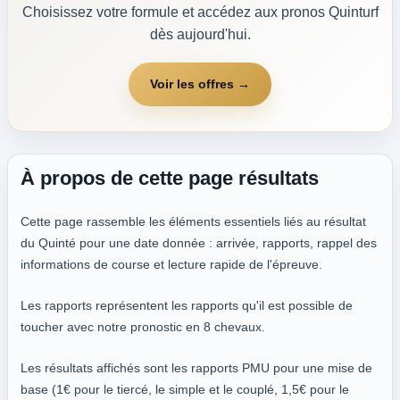
Choisissez votre formule et accédez aux pronos Quinturf
dès aujourd'hui.
Voir les offres →
À propos de cette page résultats
Cette page rassemble les éléments essentiels liés au résultat
du Quinté pour une date donnée : arrivée, rapports, rappel des
informations de course et lecture rapide de l'épreuve.
Les rapports représentent les rapports qu'il est possible de
toucher avec notre pronostic en 8 chevaux.
Les résultats affichés sont les rapports PMU pour une mise de
base (1€ pour le tiercé, le simple et le couplé, 1,5€ pour le