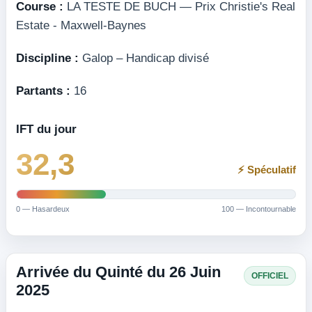
Course :
LA TESTE DE BUCH — Prix Christie's Real
Estate - Maxwell-Baynes
Discipline :
Galop – Handicap divisé
Partants :
16
IFT du jour
32,3
⚡ Spéculatif
0 — Hasardeux
100 — Incontournable
Arrivée du Quinté du 26 Juin
OFFICIEL
2025