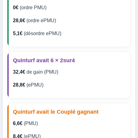
0€
(ordre PMU)
28,6€
(ordre ePMU)
5,1€
(désordre ePMU)
Quinturf avait 6 × 2sur4
32,4€
de gain (PMU)
28,8€
(ePMU)
Quinturf avait le Couplé gagnant
6,6€
(PMU)
8,4€
(ePMU)