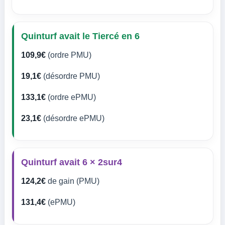
Quinturf avait le Tiercé en 6
109,9€
(ordre PMU)
19,1€
(désordre PMU)
133,1€
(ordre ePMU)
23,1€
(désordre ePMU)
Quinturf avait 6 × 2sur4
124,2€
de gain (PMU)
131,4€
(ePMU)