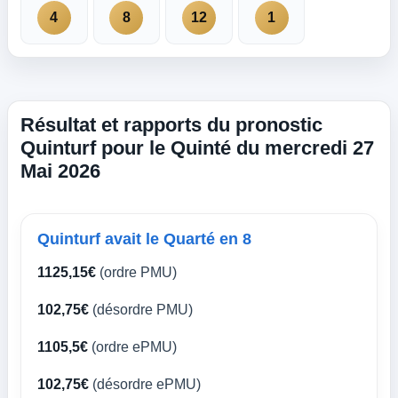
4
8
12
1
Résultat et rapports du pronostic
Quinturf pour le Quinté du mercredi 27
Mai 2026
Quinturf avait le Quarté en 8
1125,15€
(ordre PMU)
102,75€
(désordre PMU)
1105,5€
(ordre ePMU)
102,75€
(désordre ePMU)