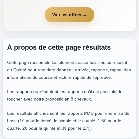
Voir les offres →
À propos de cette page résultats
Cette page rassemble les éléments essentiels liés au résultat
du Quinté pour une date donnée : arrivée, rapports, rappel des
informations de course et lecture rapide de l'épreuve.
Les rapports représentent les rapports qu'il est possible de
toucher avec notre pronostic en 8 chevaux.
Les résultats affichés sont les rapports PMU pour une mise de
base (1€ pour le tiercé, le simple et le couplé, 1,5€ pour le
quarté, 2€ pour le quinté et 3€ pour le 2/4).