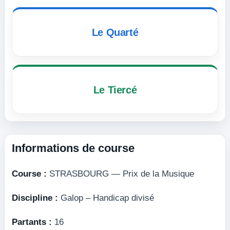
Le Quarté
Le Tiercé
Informations de course
Course :
STRASBOURG — Prix de la Musique
Discipline :
Galop – Handicap divisé
Partants :
16