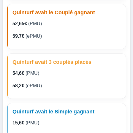
Quinturf avait le Couplé gagnant
52,65€
(PMU)
59,7€
(ePMU)
Quinturf avait 3 couplés placés
54,6€
(PMU)
58,2€
(ePMU)
Quinturf avait le Simple gagnant
15,6€
(PMU)