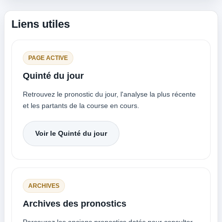
Liens utiles
PAGE ACTIVE
Quinté du jour
Retrouvez le pronostic du jour, l'analyse la plus récente
et les partants de la course en cours.
Voir le Quinté du jour
ARCHIVES
Archives des pronostics