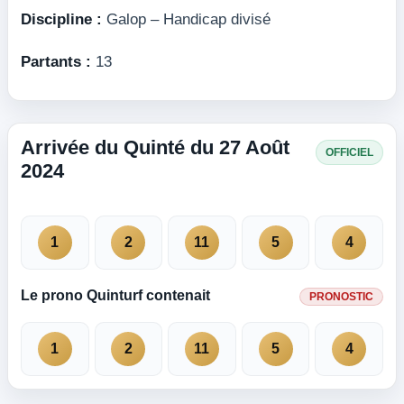
Discipline :
Galop – Handicap divisé
Partants :
13
Arrivée du Quinté du 27 Août
OFFICIEL
2024
1
2
11
5
4
Le prono Quinturf contenait
PRONOSTIC
1
2
11
5
4