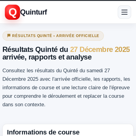
Q
Quinturf
🏁 RÉSULTATS QUINTÉ • ARRIVÉE OFFICIELLE
Résultats Quinté du
27 Décembre 2025
arrivée, rapports et analyse
Consultez les résultats du Quinté du samedi 27
Décembre 2025 avec l'arrivée officielle, les rapports, les
informations de course et une lecture claire de l'épreuve
pour comprendre le déroulement et replacer la course
dans son contexte.
Informations de course