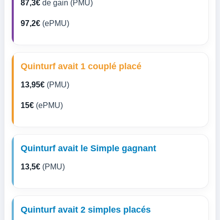
87,3€
de gain (PMU)
97,2€
(ePMU)
Quinturf avait 1 couplé placé
13,95€
(PMU)
15€
(ePMU)
Quinturf avait le Simple gagnant
13,5€
(PMU)
Quinturf avait 2 simples placés