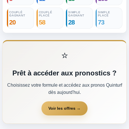
COUPLÉ
COUPLÉ
SIMPLE
SIMPLE
GAGNANT
PLACÉ
GAGNANT
PLACÉ
20
58
28
73
⭐
Prêt à accéder aux pronostics ?
Choisissez votre formule et accédez aux pronos Quinturf
dès aujourd'hui.
Voir les offres →