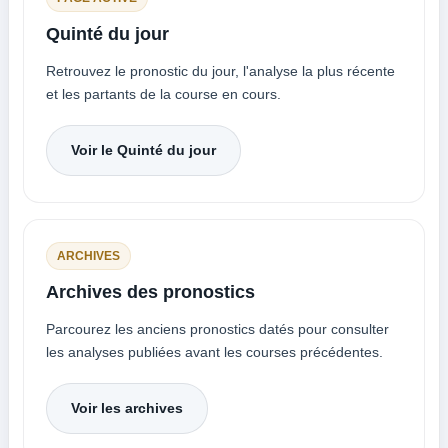
Quinté du jour
Retrouvez le pronostic du jour, l'analyse la plus récente
et les partants de la course en cours.
Voir le Quinté du jour
ARCHIVES
Archives des pronostics
Parcourez les anciens pronostics datés pour consulter
les analyses publiées avant les courses précédentes.
Voir les archives