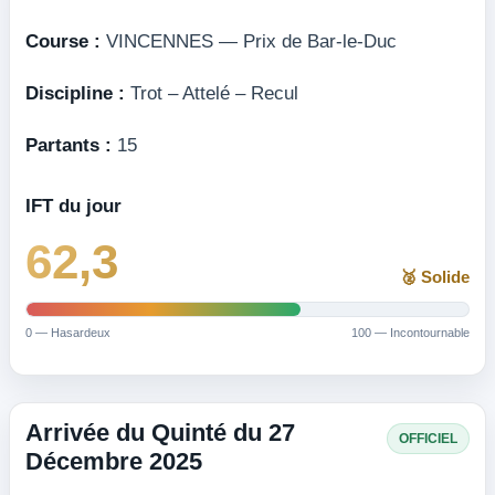
Course :
VINCENNES — Prix de Bar-le-Duc
Discipline :
Trot – Attelé – Recul
Partants :
15
IFT du jour
62,3
🥈 Solide
0 — Hasardeux
100 — Incontournable
Arrivée du Quinté du 27
OFFICIEL
Décembre 2025