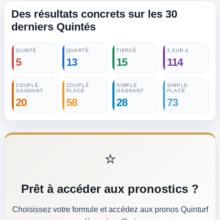
Des résultats concrets sur les 30
derniers Quintés
QUINTÉ
QUARTÉ
TIERCÉ
2 SUR 4
5
13
15
114
COUPLÉ
COUPLÉ
SIMPLE
SIMPLE
GAGNANT
PLACÉ
GAGNANT
PLACÉ
20
58
28
73
⭐
Prêt à accéder aux pronostics ?
Choisissez votre formule et accédez aux pronos Quinturf