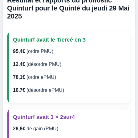
Résultat et rapports du pronostic
Quinturf pour le Quinté du jeudi 29 Mai
2025
Quinturf avait le Tiercé en 3
95,4€
(ordre PMU)
12,4€
(désordre PMU)
78,1€
(ordre ePMU)
10,7€
(désordre ePMU)
Quinturf avait 3 × 2sur4
28,8€
de gain (PMU)