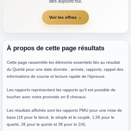
dès aujourd'hui.
Voir les offres →
À propos de cette page résultats
Cette page rassemble les éléments essentiels liés au résultat
du Quinté pour une date donnée : arrivée, rapports, rappel des
informations de course et lecture rapide de l'épreuve.
Les rapports représentent les rapports qu'il est possible de
toucher avec notre pronostic en 8 chevaux.
Les résultats affichés sont les rapports PMU pour une mise de
base (1€ pour le tiercé, le simple et le couplé, 1,5€ pour le
quarté, 2€ pour le quinté et 3€ pour le 2/4).