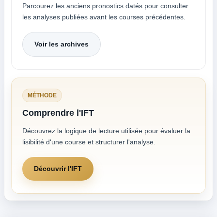
Parcourez les anciens pronostics datés pour consulter
les analyses publiées avant les courses précédentes.
Voir les archives
MÉTHODE
Comprendre l'IFT
Découvrez la logique de lecture utilisée pour évaluer la
lisibilité d'une course et structurer l'analyse.
Découvrir l'IFT