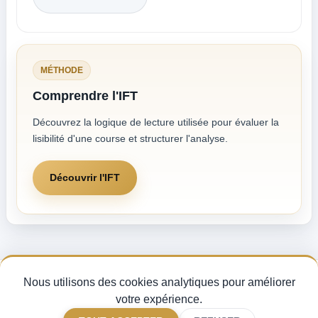
MÉTHODE
Comprendre l'IFT
Découvrez la logique de lecture utilisée pour évaluer la
lisibilité d'une course et structurer l'analyse.
Découvrir l'IFT
Nous utilisons des cookies analytiques pour améliorer
Pronostics Quinté du jour, analyse des partants et indice de fiabilité turf —
pour miser avec méthode sur les courses PMU.
votre expérience.
CGV
Mentions légales
Gérer mes cookies
FAQ