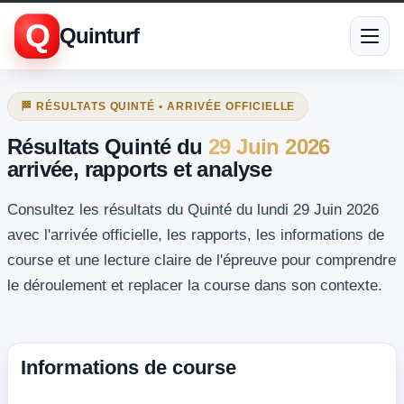
Q
Quinturf
🏁 RÉSULTATS QUINTÉ • ARRIVÉE OFFICIELLE
Résultats Quinté du
29 Juin 2026
arrivée, rapports et analyse
Consultez les résultats du Quinté du lundi 29 Juin 2026
avec l'arrivée officielle, les rapports, les informations de
course et une lecture claire de l'épreuve pour comprendre
le déroulement et replacer la course dans son contexte.
Informations de course