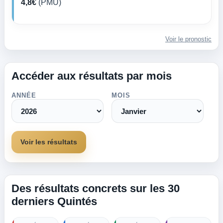
4,8€
(PMU)
Voir le pronostic
Accéder aux résultats par mois
ANNÉE
MOIS
Voir les résultats
Des résultats concrets sur les 30
derniers Quintés