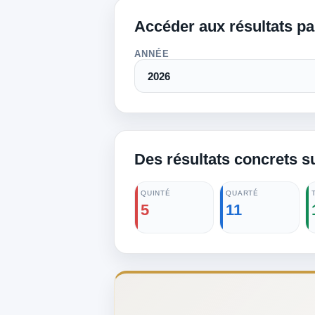
Accéder aux résultats p
ANNÉE
Des résultats concrets s
QUINTÉ
QUARTÉ
5
11