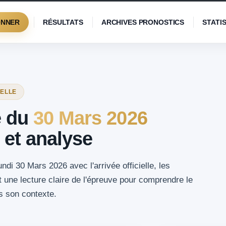
ONNER
RÉSULTATS
ARCHIVES PRONOSTICS
STATI
IELLE
é du
30 Mars 2026
 et analyse
ndi 30 Mars 2026 avec l'arrivée officielle, les
t une lecture claire de l'épreuve pour comprendre le
s son contexte.