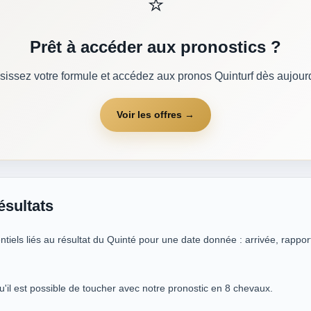
⭐
Prêt à accéder aux pronostics ?
sissez votre formule et accédez aux pronos Quinturf dès aujourd
Voir les offres →
ésultats
iels liés au résultat du Quinté pour une date donnée : arrivée, rappor
u'il est possible de toucher avec notre pronostic en 8 chevaux.