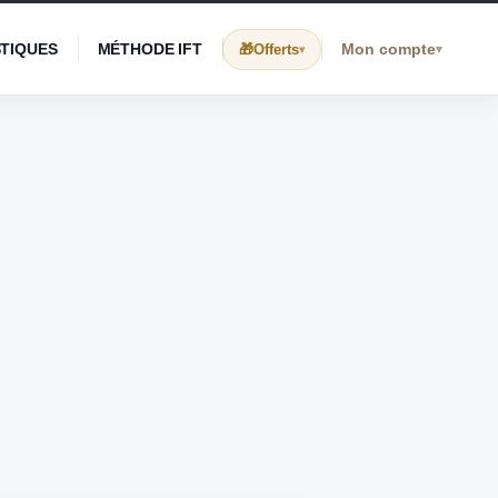
STIQUES
MÉTHODE IFT
Mon compte
Offerts
▾
▾