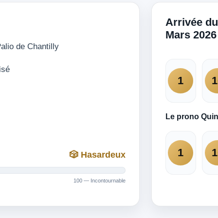
Arrivée du
Mars 2026
io de Chantilly
isé
1
1
Le prono Quin
1
1
🎲 Hasardeux
100 — Incontournable