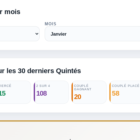
ar mois
MOIS
ur les 30 derniers Quintés
TIERCÉ
2 SUR 4
COUPLÉ
COUPLÉ PLACÉ
GAGNANT
15
108
58
20