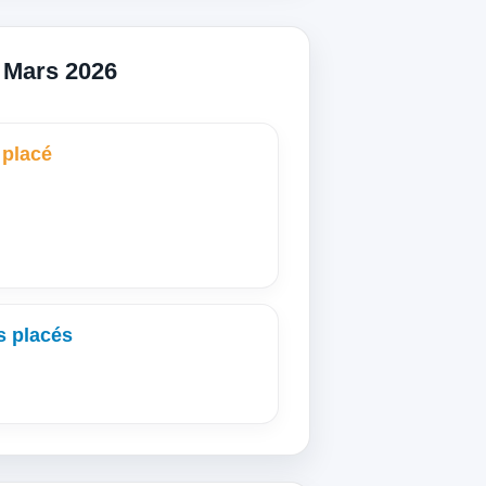
0 Mars 2026
 placé
s placés