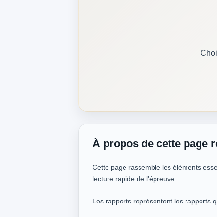
Choi
À propos de cette page r
Cette page rassemble les éléments essent
lecture rapide de l'épreuve.
Les rapports représentent les rapports q