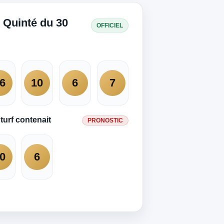
 Quinté du 30
OFFICIEL
6
10
6
7
turf contenait
PRONOSTIC
0
6