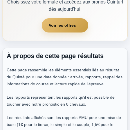
Choisissez votre formule et accédez aux pronos Quinturf
dès aujourd'hui.
Voir les offres →
À propos de cette page résultats
Cette page rassemble les éléments essentiels liés au résultat
du Quinté pour une date donnée : arrivée, rapports, rappel des
informations de course et lecture rapide de l'épreuve.
Les rapports représentent les rapports qu'il est possible de
toucher avec notre pronostic en 8 chevaux.
Les résultats affichés sont les rapports PMU pour une mise de
base (1€ pour le tiercé, le simple et le couplé, 1,5€ pour le