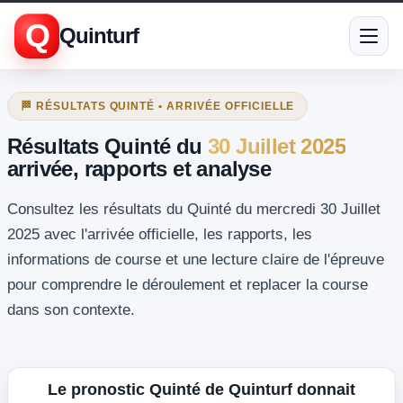
Q
Quinturf
🏁 RÉSULTATS QUINTÉ • ARRIVÉE OFFICIELLE
Résultats Quinté du
30 Juillet 2025
arrivée, rapports et analyse
Consultez les résultats du Quinté du mercredi 30 Juillet
2025 avec l'arrivée officielle, les rapports, les
informations de course et une lecture claire de l'épreuve
pour comprendre le déroulement et replacer la course
dans son contexte.
Le pronostic Quinté de Quinturf donnait