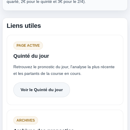
quarté, 2€ pour le quinté et 3€ pour le 2/4).
Liens utiles
PAGE ACTIVE
Quinté du jour
Retrouvez le pronostic du jour, l'analyse la plus récente
et les partants de la course en cours.
Voir le Quinté du jour
ARCHIVES