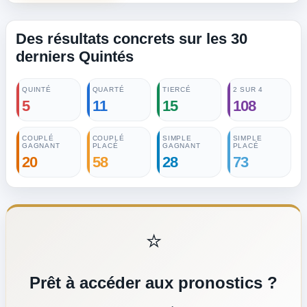
Des résultats concrets sur les 30
derniers Quintés
QUINTÉ
QUARTÉ
TIERCÉ
2 SUR 4
5
11
15
108
COUPLÉ
COUPLÉ
SIMPLE
SIMPLE
GAGNANT
PLACÉ
GAGNANT
PLACÉ
20
58
28
73
⭐
Prêt à accéder aux pronostics ?