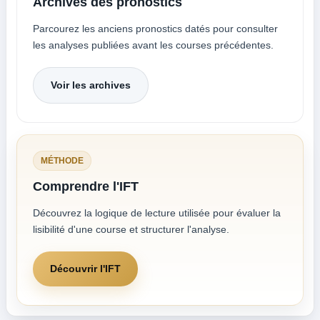
Archives des pronostics
Parcourez les anciens pronostics datés pour consulter
les analyses publiées avant les courses précédentes.
Voir les archives
MÉTHODE
Comprendre l'IFT
Découvrez la logique de lecture utilisée pour évaluer la
lisibilité d'une course et structurer l'analyse.
Découvrir l'IFT