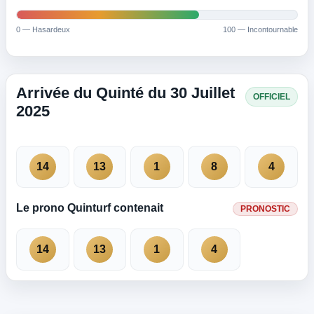
0 — Hasardeux
100 — Incontournable
Arrivée du Quinté du 30 Juillet
OFFICIEL
2025
14
13
1
8
4
Le prono Quinturf contenait
PRONOSTIC
14
13
1
4