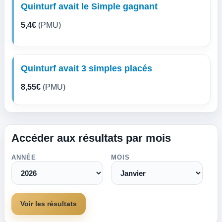
Quinturf avait le Simple gagnant
5,4€
(PMU)
Quinturf avait 3 simples placés
8,55€
(PMU)
Accéder aux résultats par mois
ANNÉE
MOIS
Voir les résultats