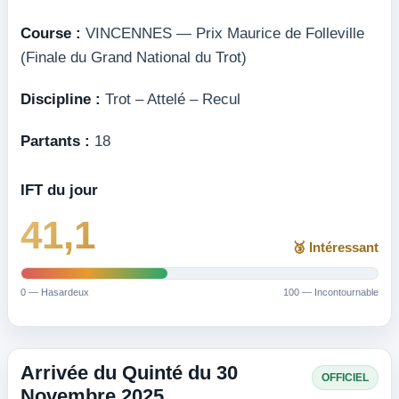
Course :
VINCENNES — Prix Maurice de Folleville
(Finale du Grand National du Trot)
Discipline :
Trot – Attelé – Recul
Partants :
18
IFT du jour
41,1
🥉 Intéressant
0 — Hasardeux
100 — Incontournable
Arrivée du Quinté du 30
OFFICIEL
Novembre 2025