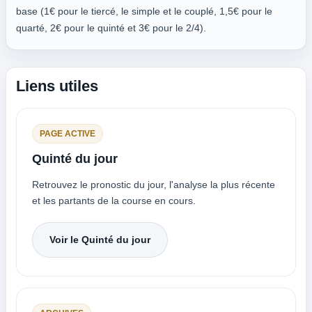
base (1€ pour le tiercé, le simple et le couplé, 1,5€ pour le
quarté, 2€ pour le quinté et 3€ pour le 2/4).
Liens utiles
PAGE ACTIVE
Quinté du jour
Retrouvez le pronostic du jour, l'analyse la plus récente
et les partants de la course en cours.
Voir le Quinté du jour