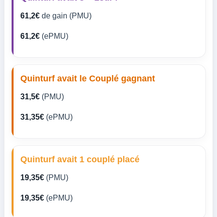
61,2€
de gain (PMU)
61,2€
(ePMU)
Quinturf avait le Couplé gagnant
31,5€
(PMU)
31,35€
(ePMU)
Quinturf avait 1 couplé placé
19,35€
(PMU)
19,35€
(ePMU)