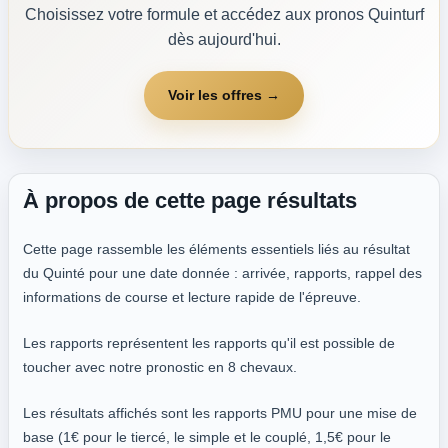
Choisissez votre formule et accédez aux pronos Quinturf
dès aujourd'hui.
Voir les offres →
À propos de cette page résultats
Cette page rassemble les éléments essentiels liés au résultat
du Quinté pour une date donnée : arrivée, rapports, rappel des
informations de course et lecture rapide de l'épreuve.
Les rapports représentent les rapports qu'il est possible de
toucher avec notre pronostic en 8 chevaux.
Les résultats affichés sont les rapports PMU pour une mise de
base (1€ pour le tiercé, le simple et le couplé, 1,5€ pour le