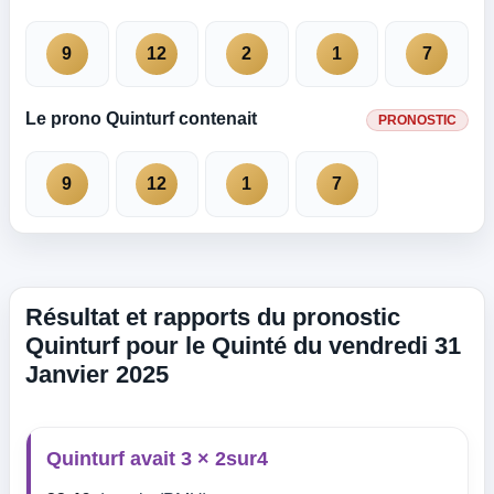
9
12
2
1
7
Le prono Quinturf contenait
PRONOSTIC
9
12
1
7
Résultat et rapports du pronostic
Quinturf pour le Quinté du vendredi 31
Janvier 2025
Quinturf avait 3 × 2sur4