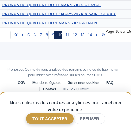
PRONOSTIC QUINTURF DU 11 MARS 2026 À LAVAL
PRONOSTIC QUINTURF DU 10 MARS 2026 À SAINT CLOUD
PRONOSTIC QUINTURF DU 9 MARS 2026 À CAEN
Page 10 sur 15
5
6
7
8
9
10
11
12
13
14
Pronostics Quinté du jour, analyse des partants et indice de fiabilité turf —
pour miser avec méthode sur les courses PMU.
CGV
Mentions légales
Gérer mes cookies
FAQ
Contact
©
2026 Quinturf
Nous utilisons des cookies analytiques pour améliorer
votre expérience.
TOUT ACCEPTER
REFUSER