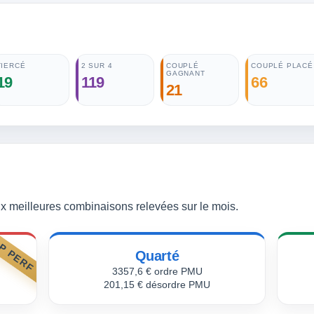
TIERCÉ
2 SUR 4
COUPLÉ
COUPLÉ PLACÉ
GAGNANT
19
119
66
21
 meilleures combinaisons relevées sur le mois.
P PERF
Quarté
3357,6 € ordre PMU
201,15 € désordre PMU