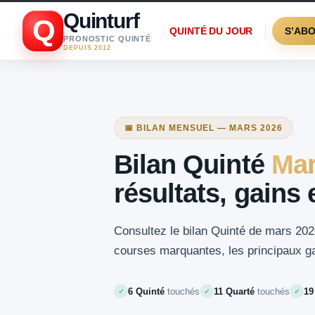
Quinturf
Q
QUINTÉ DU JOUR
S’AB
PRONOSTIC QUINTÉ
DEPUIS 2012
📅 BILAN MENSUEL — MARS 2026
Bilan Quinté
Mar
résultats, gains
Consultez le bilan Quinté de mars 2026
courses marquantes, les principaux gai
6 Quinté
touchés
11 Quarté
touchés
19
✓
✓
✓