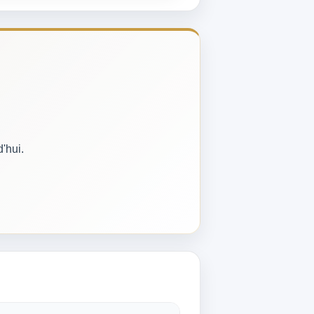
'hui.