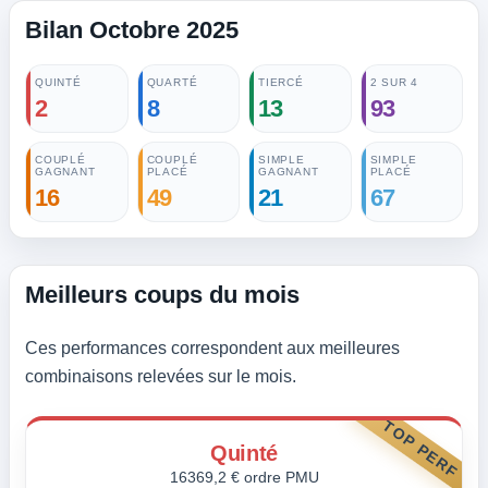
Bilan Octobre 2025
QUINTÉ
QUARTÉ
TIERCÉ
2 SUR 4
2
8
13
93
COUPLÉ
COUPLÉ
SIMPLE
SIMPLE
GAGNANT
PLACÉ
GAGNANT
PLACÉ
16
49
21
67
Meilleurs coups du mois
Ces performances correspondent aux meilleures
combinaisons relevées sur le mois.
TOP PERF
Quinté
16369,2 € ordre PMU