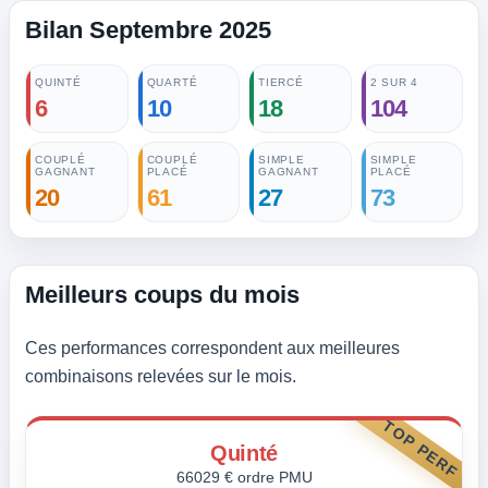
Bilan Septembre 2025
QUINTÉ
QUARTÉ
TIERCÉ
2 SUR 4
6
10
18
104
COUPLÉ
COUPLÉ
SIMPLE
SIMPLE
GAGNANT
PLACÉ
GAGNANT
PLACÉ
20
61
27
73
Meilleurs coups du mois
Ces performances correspondent aux meilleures
combinaisons relevées sur le mois.
TOP PERF
Quinté
66029 € ordre PMU