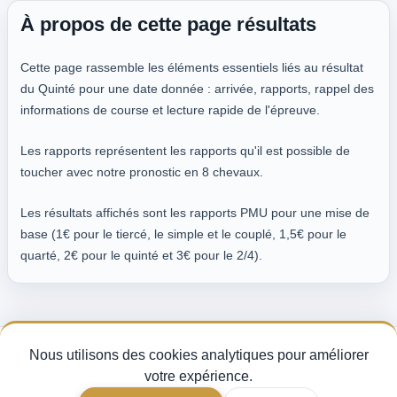
À propos de cette page résultats
Cette page rassemble les éléments essentiels liés au résultat
du Quinté pour une date donnée : arrivée, rapports, rappel des
informations de course et lecture rapide de l'épreuve.
Les rapports représentent les rapports qu'il est possible de
toucher avec notre pronostic en 8 chevaux.
Les résultats affichés sont les rapports PMU pour une mise de
base (1€ pour le tiercé, le simple et le couplé, 1,5€ pour le
quarté, 2€ pour le quinté et 3€ pour le 2/4).
Nous utilisons des cookies analytiques pour améliorer
Pronostics Quinté du jour, analyse des partants et indice de fiabilité turf —
pour miser avec méthode sur les courses PMU.
votre expérience.
CGV
Mentions légales
Gérer mes cookies
FAQ